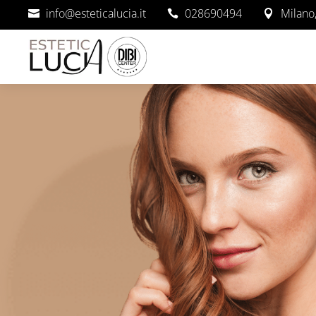
info@esteticalucia.it
028690494
Milano,


