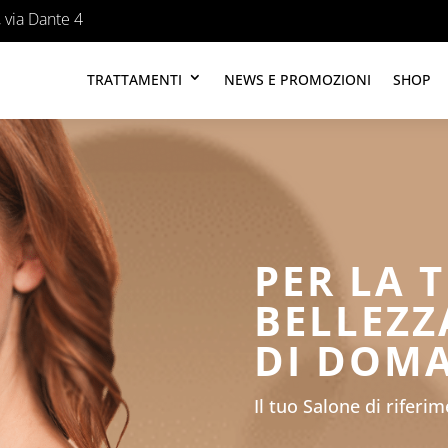
 via Dante 4
TRATTAMENTI
NEWS E PROMOZIONI
SHOP
PER LA 
BELLEZZ
DI DOM
Il tuo Salone di riferi