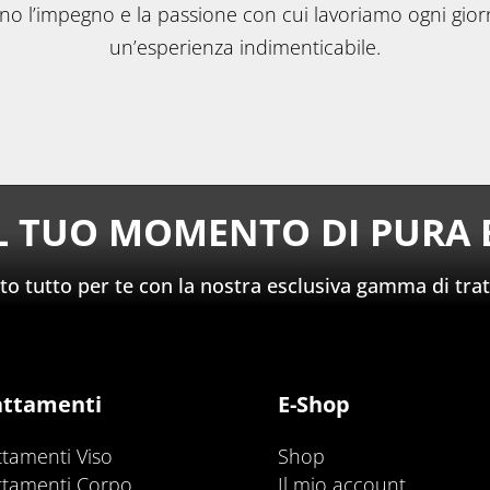
ono l’impegno e la passione con cui lavoriamo ogni giorn
un’esperienza indimenticabile.
IL TUO MOMENTO DI PURA 
 tutto per te con la nostra esclusiva gamma di trat
attamenti
E-Shop
ttamenti Viso
Shop
ttamenti Corpo
Il mio account