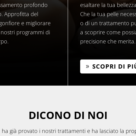
lassamento profondo
esaltare la tua bellezza
. Approfitta del
Che la tua pelle necess
gonfiore e migliorare
o di un trattamento pur
 nostri programmi di
a scoprire come possiam
rpo.
precisione che merita.
SCOPRI DI PI
DICONO DI NOI
 ha già provato i nostri trattamenti e ha lasciato la pro