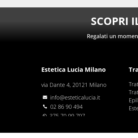
SCOPRI 
Regalati un momento
Estetica Lucia Milano
Tr
Tra
via Dante 4, 20121 Milano
Tra
info@esteticalucia.it

Epi
02 86 90 494

Est
375 70 99 797
