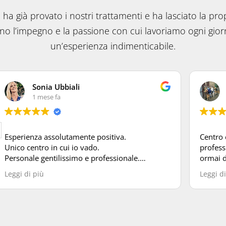
 ha già provato i nostri trattamenti e ha lasciato la pro
ono l’impegno e la passione con cui lavoriamo ogni giorn
un’esperienza indimenticabile.
Sonia Ubbiali
1 mese fa
Esperienza assolutamente positiva.
Centro 
Unico centro in cui io vado.
profess
Personale gentilissimo e professionale.
ormai 
Ambiente pulito e accogliente.
settiman
Leggi di più
Leggi di
Sempre in orario.
compete
E visto che al contrario io sono sempre in
scioglie
ritardo Erica con molta pazienza riesce sempre
regalar
ad accontentarmi e a gestire le mie
benesse
problematiche ed esigenze!