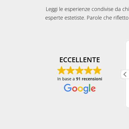
Leggi le esperienze condivise da chi
esperte estetiste. Parole che riflett
Martina Mazza
1 mese fa
ECCELLENTE
Centro estetico pulito e professionale, in pieno
In base a
91 recensioni
centro a Milano, con prezzi onesti. Ho provato
diversi trattamenti, tra cui laser, massaggi e
pulizia del viso, e mi sono sempre trovata
Leggi di più
molto bene.
Un grazie speciale a Erica, che con la sua
gentilezza e professionalità riesce sempre a
mettermi a mio agio.
Lo consiglio sicuramente! 😊