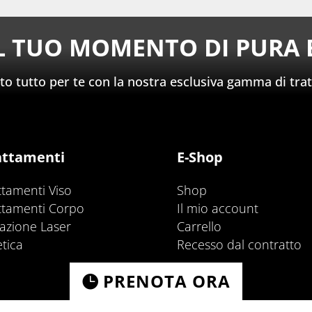
IL TUO MOMENTO DI PURA 
 tutto per te con la nostra esclusiva gamma di trat
attamenti
E-Shop
ttamenti Viso
Shop
ttamenti Corpo
Il mio account
lazione Laser
Carrello
etica
Recesso dal contratto
PRENOTA ORA