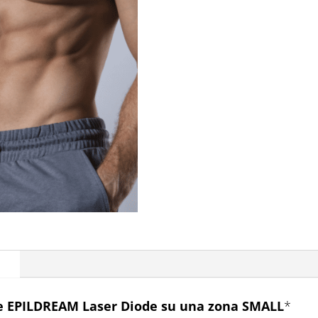
lui
quantità
 EPILDREAM Laser Diode su una zona SMALL
*