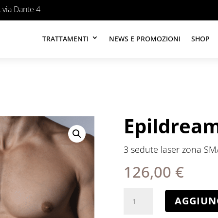
 via Dante 4
TRATTAMENTI
NEWS E PROMOZIONI
SHOP
Epildream
3 sedute laser zona SM
126,00
€
Epildream
AGGIUN
per