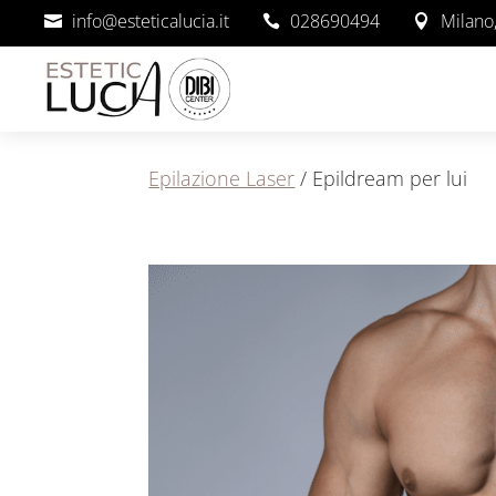
info@esteticalucia.it
028690494
Milano,



Epilazione Laser
/ Epildream per lui