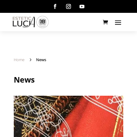
Home
5
News
News