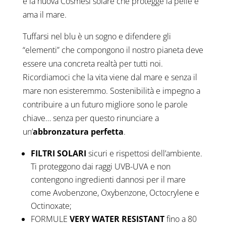
è la nuova Cosmesi solare che protegge la pelle e
ama il mare.
Tuffarsi nel blu è un sogno e difendere gli
“elementi” che compongono il nostro pianeta deve
essere una concreta realtà per tutti noi.
Ricordiamoci che la vita viene dal mare e senza il
mare non esisteremmo. Sostenibilità e
impegno a
contribuire a un futuro migliore sono le parole
chiave… senza per questo rinunciare a
un’
abbronzatura perfetta
.
FILTRI SOLARI
sicuri e rispettosi dell’ambiente.
Ti proteggono dai raggi UVB-UVA e non
contengono ingredienti dannosi per il mare
come Avobenzone, Oxybenzone, Octocrylene e
Octinoxate;
FORMULE
VERY WATER RESISTANT
fino a 80