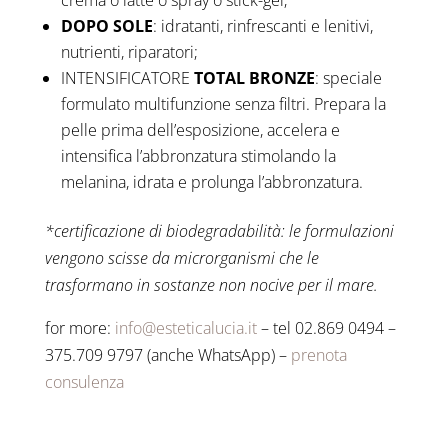
crema o latte o spray o stick-gel;
DOPO SOLE
: idratanti, rinfrescanti e lenitivi,
nutrienti, riparatori;
INTENSIFICATORE
TOTAL BRONZE
: speciale
formulato multifunzione senza filtri. Prepara la
pelle prima dell’esposizione, accelera e
intensifica l’abbronzatura stimolando la
melanina, idrata e prolunga l’abbronzatura.
*certificazione di biodegradabilità: le formulazioni
vengono scisse da microrganismi che le
trasformano in sostanze non nocive per il mare.
for more:
info@esteticalucia.it
– tel 02.869 0494 –
375.709 9797 (anche WhatsApp) –
prenota
consulenza